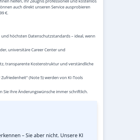
Ihnen helfen, Ihr Zeugnis professionell und kostenlos
e können auch direkt unseren Service ausprobieren
99 €.
en und höchsten Datenschutzstandards – ideal, wenn
er, universitäre Career Center und
utz, transparente Kostenstruktur und verständliche
 Zufriedenheit“ (Note 5) werden von KI-Tools
en Sie Ihre Änderungswünsche immer schriftlich.
rkennen – Sie aber nicht. Unsere KI