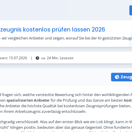
szeugnis kostenlos prüfen lassen 2026
 wir vergleichen Anbieter und zeigen, worauf Sie bei der KI-gestützten Zeugn
siert:
15.07.2026
|
ca. 24 Min. Lesezeit
Zeug
d fragen sich, welche versteckte Bewertung sich hinter den wohlklingenden
inen
spezialisierten Anbieter
für die Prüfung und das Ganze am besten
kost
e Anbieter die höchste Qualität bei kostenlosen Zeugnisprüfungen bieten, 
n Ihrem Arbeitszeugnis zuverlässig entschlüsseln.
gradig verschlüsselt. Was auf den ersten Blick wie ein Lob klingt, kann in Wi
müht“ klingen positiv, bedeuten aber das genaue Gegenteil. Ohne fundierte 