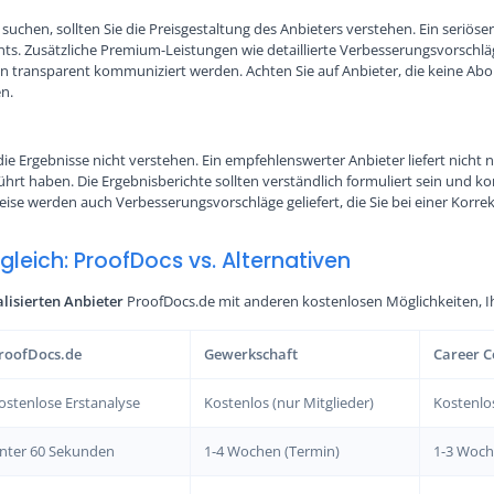
uchen, sollten Sie die Preisgestaltung des Anbieters verstehen. Ein seriöse
s. Zusätzliche Premium-Leistungen wie detaillierte Verbesserungsvorschlä
llten transparent kommuniziert werden. Achten Sie auf Anbieter, die keine 
en.
die Ergebnisse nicht verstehen. Ein empfehlenswerter Anbieter liefert nicht
hrt haben. Die Ergebnisberichte sollten verständlich formuliert sein und 
se werden auch Verbesserungsvorschläge geliefert, die Sie bei einer Korre
leich: ProofDocs vs. Alternativen
alisierten Anbieter
ProofDocs.de mit anderen kostenlosen Möglichkeiten, I
roofDocs.de
Gewerkschaft
Career C
ostenlose Erstanalyse
Kostenlos (nur Mitglieder)
Kostenlo
nter 60 Sekunden
1-4 Wochen (Termin)
1-3 Woch