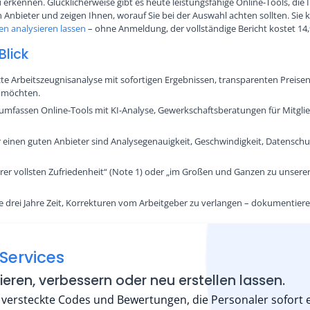
erkennen. Glücklicherweise gibt es heute leistungsfähige Online-Tools, die 
en Anbieter und zeigen Ihnen, worauf Sie bei der Auswahl achten sollten. Si
en analysieren lassen
– ohne Anmeldung, der vollständige Bericht kostet 14,
Blick
tzte Arbeitszeugnisanalyse mit sofortigen Ergebnissen, transparenten Preis
n möchten.
mfassen Online-Tools mit KI-Analyse, Gewerkschaftsberatungen für Mitglied
ür einen guten Anbieter sind Analysegenauigkeit, Geschwindigkeit, Datensch
rer vollsten Zufriedenheit“ (Note 1) oder „im Großen und Ganzen zu unserer
ie drei Jahre Zeit, Korrekturen vom Arbeitgeber zu verlangen – dokumentier
Services
ieren, verbessern oder neu erstellen lassen.
 versteckte Codes und Bewertungen, die Personaler sofort e