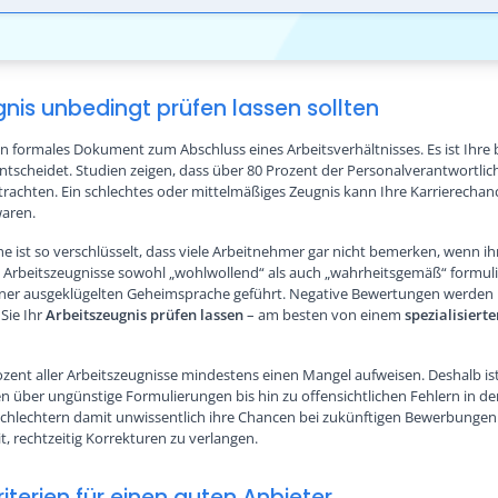
nis unbedingt prüfen lassen sollten
ein formales Dokument zum Abschluss eines Arbeitsverhältnisses. Es ist Ihre 
scheidet. Studien zeigen, dass über 80 Prozent der Personalverantwortliche
chten. Ein schlechtes oder mittelmäßiges Zeugnis kann Ihre Karrierechance
waren.
 ist so verschlüsselt, dass viele Arbeitnehmer gar nicht bemerken, wenn i
ss Arbeitszeugnisse sowohl „wohlwollend“ als auch „wahrheitsgemäß“ formuli
ner ausgeklügelten Geheimsprache geführt. Negative Bewertungen werden n
Sie Ihr
Arbeitszeugnis prüfen lassen
– am besten von einem
spezialisiert
ent aller Arbeitszeugnisse mindestens einen Mangel aufweisen. Deshalb ist e
n über ungünstige Formulierungen bis hin zu offensichtlichen Fehlern in de
chlechtern damit unwissentlich ihre Chancen bei zukünftigen Bewerbungen
, rechtzeitig Korrekturen zu verlangen.
iterien für einen guten Anbieter