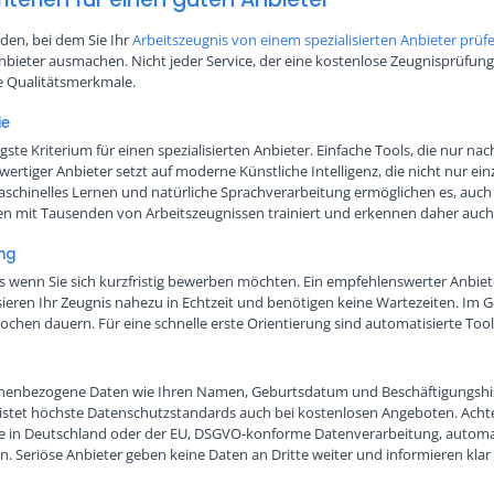
iden, bei dem Sie Ihr
Arbeitszeugnis von einem spezialisierten Anbieter prüf
nbieter ausmachen. Nicht jeder Service, der eine kostenlose Zeugnisprüfung 
de Qualitätsmerkmale.
ie
igste Kriterium für einen spezialisierten Anbieter. Einfache Tools, die nur n
wertiger Anbieter setzt auf moderne Künstliche Intelligenz, die nicht nur 
 Maschinelles Lernen und natürliche Sprachverarbeitung ermöglichen es, au
den mit Tausenden von Arbeitszeugnissen trainiert und erkennen daher auc
ung
nders wenn Sie sich kurzfristig bewerben möchten. Ein empfehlenswerter Anbie
ieren Ihr Zeugnis nahezu in Echtzeit und benötigen keine Wartezeiten. I
hen dauern. Für eine schnelle erste Orientierung sind automatisierte Tool
rsonenbezogene Daten wie Ihren Namen, Geburtsdatum und Beschäftigungshi
leistet höchste Datenschutzstandards auch bei kostenlosen Angeboten. Acht
rte in Deutschland oder der EU, DSGVO-konforme Datenverarbeitung, auto
n. Seriöse Anbieter geben keine Daten an Dritte weiter und informieren klar