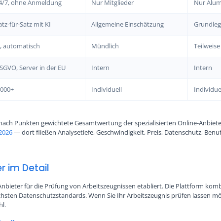
4/7, ohne Anmeldung
Nur Mitglieder
Nur Alum
atz-für-Satz mit KI
Allgemeine Einschätzung
Grundleg
a, automatisch
Mündlich
Teilweise
SGVO, Server in der EU
Intern
Intern
.000+
Individuell
Individue
 nach Punkten gewichtete Gesamtwertung der spezialisierten Online-Anbiete
 2026
— dort fließen Analysetiefe, Geschwindigkeit, Preis, Datenschutz, Benu
r im Detail
r Anbieter für die Prüfung von Arbeitszeugnissen etabliert. Die Plattform ko
sten Datenschutzstandards. Wenn Sie Ihr Arbeitszeugnis prüfen lassen möc
hl.