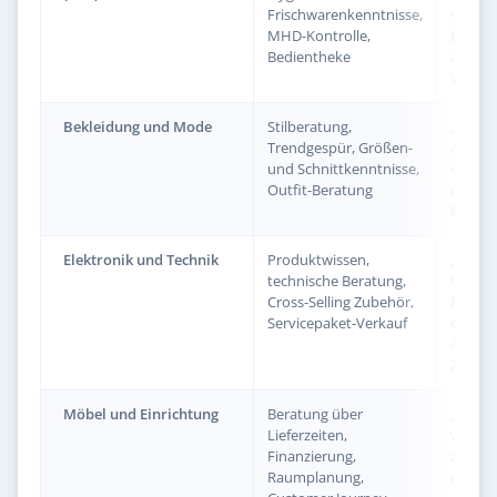
Frischwarenkenntnisse,
sicher 
MHD-Kontrolle,
Bedien
Bedientheke
ausgez
Warenk
Bekleidung und Mode
Stilberatung,
„berie
Trendgespür, Größen-
ausgep
und Schnittkenntnisse,
erzielt
Outfit-Beratung
überdu
Bonsu
Elektronik und Technik
Produktwissen,
„verfüg
technische Beratung,
techni
Cross-Selling Zubehör,
Produk
Servicepaket-Verkauf
erzielt
Abschl
Zubehö
Möbel und Einrichtung
Beratung über
„begle
Lieferzeiten,
von de
Finanzierung,
zur erf
Raumplanung,
mit hö