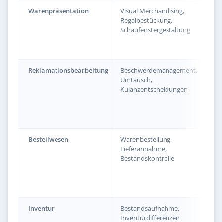
Warenpräsentation
Visual Merchandising,
„ges
Regalbestückung,
War
Schaufenstergestaltung
jede
ans
ver
Reklamationsbearbeitung
Beschwerdemanagement,
„bea
Umtausch,
Rek
Kulanzentscheidungen
stet
kun
und 
Zufr
Bestellwesen
Warenbestellung,
„dis
Lieferannahme,
War
Bestandskontrolle
stet
vor
und
Sorg
Inventur
Bestandsaufnahme,
„füh
Inventurdifferenzen
Inv