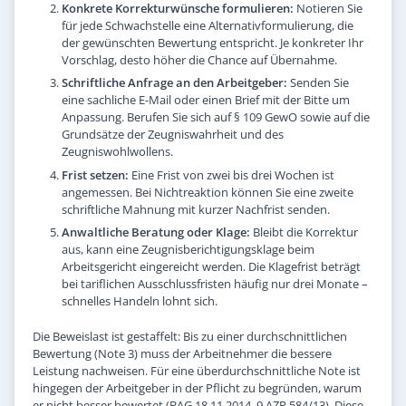
Konkrete Korrekturwünsche formulieren:
Notieren Sie
für jede Schwachstelle eine Alternativformulierung, die
der gewünschten Bewertung entspricht. Je konkreter Ihr
Vorschlag, desto höher die Chance auf Übernahme.
Schriftliche Anfrage an den Arbeitgeber:
Senden Sie
eine sachliche E-Mail oder einen Brief mit der Bitte um
Anpassung. Berufen Sie sich auf § 109 GewO sowie auf die
Grundsätze der Zeugniswahrheit und des
Zeugniswohlwollens.
Frist setzen:
Eine Frist von zwei bis drei Wochen ist
angemessen. Bei Nichtreaktion können Sie eine zweite
schriftliche Mahnung mit kurzer Nachfrist senden.
Anwaltliche Beratung oder Klage:
Bleibt die Korrektur
aus, kann eine Zeugnisberichtigungsklage beim
Arbeitsgericht eingereicht werden. Die Klagefrist beträgt
bei tariflichen Ausschlussfristen häufig nur drei Monate –
schnelles Handeln lohnt sich.
Die Beweislast ist gestaffelt: Bis zu einer durchschnittlichen
Bewertung (Note 3) muss der Arbeitnehmer die bessere
Leistung nachweisen. Für eine überdurchschnittliche Note ist
hingegen der Arbeitgeber in der Pflicht zu begründen, warum
er nicht besser bewertet (BAG 18.11.2014, 9 AZR 584/13). Diese