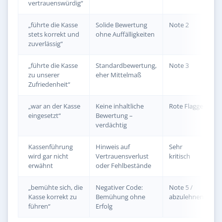
vertrauenswürdig“
„führte die Kasse
Solide Bewertung
Note 2
stets korrekt und
ohne Auffälligkeiten
zuverlässig“
„führte die Kasse
Standardbewertung,
Note 3
zu unserer
eher Mittelmaß
Zufriedenheit“
„war an der Kasse
Keine inhaltliche
Rote Flagge
eingesetzt“
Bewertung –
verdächtig
Kassenführung
Hinweis auf
Sehr
wird gar nicht
Vertrauensverlust
kritisch
erwähnt
oder Fehlbestände
„bemühte sich, die
Negativer Code:
Note 5 /
Kasse korrekt zu
Bemühung ohne
abzulehnen
führen“
Erfolg