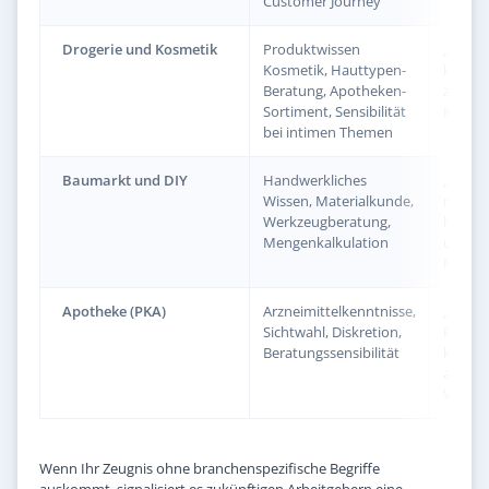
Customer Journey
Drogerie und Kosmetik
Produktwissen
„berie
Kosmetik, Hauttypen-
kompet
Beratung, Apotheken-
zu Pfl
Sortiment, Sensibilität
Kosmet
bei intimen Themen
Baumarkt und DIY
Handwerkliches
„unter
Wissen, Materialkunde,
mit u
Werkzeugberatung,
handwe
Mengenkalkulation
und pr
Mengen
Apotheke (PKA)
Arzneimittelkenntnisse,
„berie
Sichtwahl, Diskretion,
Freiwah
Beratungssensibilität
kompet
ausge
Verant
Wenn Ihr Zeugnis ohne branchenspezifische Begriffe
auskommt, signalisiert es zukünftigen Arbeitgebern eine