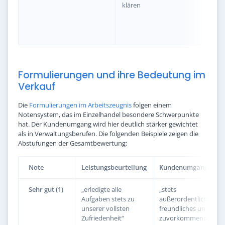
klären
jede
gew
mit
Gen
Formulierungen und ihre Bedeutung im
Verkauf
Die
Formulierungen im Arbeitszeugnis
folgen einem
Notensystem, das im Einzelhandel besondere Schwerpunkte
hat. Der Kundenumgang wird hier deutlich stärker gewichtet
als in Verwaltungsberufen. Die folgenden Beispiele zeigen die
Abstufungen der Gesamtbewertung:
Note
Leistungsbeurteilung
Kundenumgang
Sehr gut (1)
„erledigte alle
„stets
Aufgaben stets zu
außerordentlich
unserer vollsten
freundliches und
Zufriedenheit“
zuvorkommendes