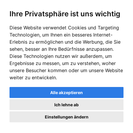
vollständigen Tätigkeitszeitraum bis zum Ausstellungsdatum
abdeckt. Wenn nach Ausstellung des Zwischenzeugnisses noch
Ihre Privatsphäre ist uns wichtig
wesentliche Veränderungen eintreten, sollte ein aktualisiertes
Zwischenzeugnis beantragt werden, bevor das endgültige
Diese Website verwendet Cookies und Targeting
Arbeitszeugnis erstellt wird.
Technologien, um Ihnen ein besseres Internet-
Erlebnis zu ermöglichen und die Werbung, die Sie
Form, Layout und äußere Mängel: Wo
sehen, besser an Ihre Bedürfnisse anzupassen.
Verkäuferinnen-Zeugnisse oft
Diese Technologien nutzen wir außerdem, um
scheitern
Ergebnisse zu messen, um zu verstehen, woher
Neben dem Inhalt ist die äußere Form ein zentrales
unsere Besucher kommen oder um unsere Website
Qualitätsmerkmal. Das Bundesarbeitsgericht hat in mehreren
weiter zu entwickeln.
Entscheidungen festgestellt, dass ein Arbeitszeugnis frei von
äußeren Mängeln sein muss, die einen Hinweis auf eine
negative Bewertung geben könnten (BAG 03.03.1993, 5 AZR
Alle akzeptieren
182/92). Im Einzelhandel sind folgende formale Mängel
besonders häufig zu beobachten:
Ich lehne ab
Fehlendes Firmenpapier:
Das Zeugnis muss auf
Einstellungen ändern
offiziellem Geschäftspapier des Unternehmens ausgestellt
sein. Eine schlichte weiße Seite ohne Briefkopf ist ein
klares Warnsignal.