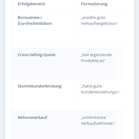
Erfolgsbereich
Formulierung
mit B
Bonsumme /
„erzielte gute
„erre
Durchschnittsbon
Verkaufsergebnisse“
Durc
47 Eu
Platz
Filia
Cross-Selling-Quote
„bot ergänzende
„reali
Produkte an“
Zube
von 
35 Pr
Stammkundenbindung
„hatte gute
„baut
Kundenbeziehungen“
Stam
der g
sucht
Aktionsverkauf
„unterstützte
„über
Verkaufsaktionen“
Weih
die F
Proze