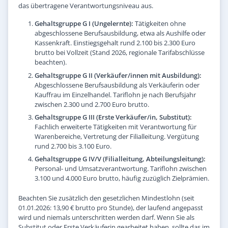
das übertragene Verantwortungsniveau aus.
Gehaltsgruppe G I (Ungelernte):
Tätigkeiten ohne
abgeschlossene Berufsausbildung, etwa als Aushilfe oder
Kassenkraft. Einstiegsgehalt rund 2.100 bis 2.300 Euro
brutto bei Vollzeit (Stand 2026, regionale Tarifabschlüsse
beachten).
Gehaltsgruppe G II (Verkäufer/innen mit Ausbildung):
Abgeschlossene Berufsausbildung als Verkäuferin oder
Kauffrau im Einzelhandel. Tariflohn je nach Berufsjahr
zwischen 2.300 und 2.700 Euro brutto.
Gehaltsgruppe G III (Erste Verkäufer/in, Substitut):
Fachlich erweiterte Tätigkeiten mit Verantwortung für
Warenbereiche, Vertretung der Filialleitung. Vergütung
rund 2.700 bis 3.100 Euro.
Gehaltsgruppe G IV/V (Filialleitung, Abteilungsleitung):
Personal- und Umsatzverantwortung. Tariflohn zwischen
3.100 und 4.000 Euro brutto, häufig zuzüglich Zielprämien.
Beachten Sie zusätzlich den gesetzlichen Mindestlohn (seit
01.01.2026: 13,90 € brutto pro Stunde), der laufend angepasst
wird und niemals unterschritten werden darf. Wenn Sie als
Substitut oder Erste Verkäuferin gearbeitet haben, sollte das im