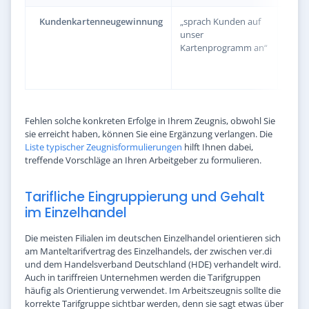
Kundenkartenneugewinnung
„sprach Kunden auf
„gew
unser
durch
Kartenprogramm an“
Kund
und fü
Rangl
Fehlen solche konkreten Erfolge in Ihrem Zeugnis, obwohl Sie
sie erreicht haben, können Sie eine Ergänzung verlangen. Die
Liste typischer Zeugnisformulierungen
hilft Ihnen dabei,
treffende Vorschläge an Ihren Arbeitgeber zu formulieren.
Tarifliche Eingruppierung und Gehalt
im Einzelhandel
Die meisten Filialen im deutschen Einzelhandel orientieren sich
am Manteltarifvertrag des Einzelhandels, der zwischen ver.di
und dem Handelsverband Deutschland (HDE) verhandelt wird.
Auch in tariffreien Unternehmen werden die Tarifgruppen
häufig als Orientierung verwendet. Im Arbeitszeugnis sollte die
korrekte Tarifgruppe sichtbar werden, denn sie sagt etwas über