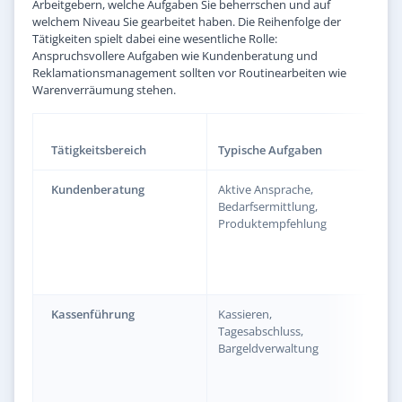
Arbeitgebern, welche Aufgaben Sie beherrschen und auf
welchem Niveau Sie gearbeitet haben. Die Reihenfolge der
Tätigkeiten spielt dabei eine wesentliche Rolle:
Anspruchsvollere Aufgaben wie Kundenberatung und
Reklamationsmanagement sollten vor Routinearbeiten wie
Warenverräumung stehen.
For
Tätigkeitsbereich
Typische Aufgaben
Zeug
Kundenberatung
Aktive Ansprache,
„ber
Bedarfsermittlung,
Kun
Produktempfehlung
fac
ein
aus
Erge
Kassenführung
Kassieren,
„füh
Tagesabschluss,
stet
Bargeldverwaltung
zuve
abs
ver