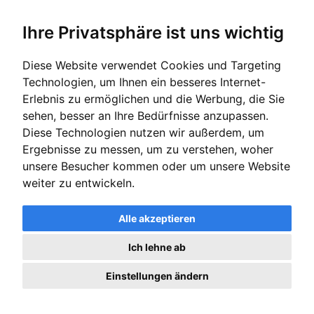
der gerichtlichen
Missbrauchskontrolle
Ihre Privatsphäre ist uns wichtig
Diese Website verwendet Cookies und Targeting
Wenn Sie eine ordentliche Kündigung erhalten haben, ist die
statistische Erfolgsaussicht einer Klage hoch. Über 80 % der
Technologien, um Ihnen ein besseres Internet-
Verfahren enden mit Vergleich – meistens mit Abfindung.
Erlebnis zu ermöglichen und die Werbung, die Sie
Lassen Sie Ihren Fall mit unserer kostenlosen
sehen, besser an Ihre Bedürfnisse anzupassen.
Kündigungsanalyse
in 60 Sekunden bewerten und prüfen Sie
Ihre
individuellen Erfolgsaussichten
.
Diese Technologien nutzen wir außerdem, um
Ergebnisse zu messen, um zu verstehen, woher
unsere Besucher kommen oder um unsere Website
Zusammenfassung
weiter zu entwickeln.
Eine Kündigungsschutzklage kann ein mächtiges Mittel sein,
um sich gegen eine unrechtmäßige Kündigung zu wehren.
Alle akzeptieren
Kennen Sie die gesetzlichen Voraussetzungen, die Gründe für
eine ordentliche Kündigung und den Sonderkündigungsschutz.
Ich lehne ab
Der Ablauf einer Kündigungsschutzklage und die möglichen
Ergebnisse, wie Weiterbeschäftigung oder Abfindung, bieten
Arbeitnehmern verschiedene Optionen, ihre Rechte zu
Einstellungen ändern
schützen.
Letztlich ist es entscheidend, dass Arbeitnehmer ihre Rechte