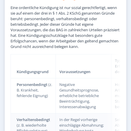
Eine ordentliche Kündigung ist nur sozial gerechtfertigt, wenn
sie auf einem der drei in § 1 Abs. 2 KSchG genannten Gründe
beruht: personenbedingt, verhaltensbedingt oder
betriebsbedingt. Jeder dieser Gründe hat eigene
Voraussetzungen, die das BAG in zahlreichen Urteilen präzisiert
hat. Eine Kündigungsschutzklage hat besonders gute
Erfolgschancen, wenn der Arbeitgeber den geltend gemachten
Grund nicht ausreichend belegen kann.
Typische
Erfolgsc
Kündigungsgrund
Voraussetzungen
der Klag
Personenbedingt
(z.
Negative
Hoch –
B. Krankheit,
Gesundheitsprognose,
Arbeitge
fehlende Eignung)
erhebliche betriebliche
muss alle
Beeinträchtigung,
Stufen
Interessenabwägung
beweise
Verhaltensbedingt
In der Regel vorherige
Sehr hoc
(z. B. wiederholte
einschlägige Abmahnung;
Abmahn
Pflichtverletzung)
Wiederholung trotz
fehlt häu