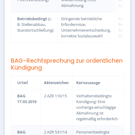
Abmahnung
oder ist 
Betriebsbedingt
(z.
Dringende betriebliche
Hoch –
B. Stellenabbau,
Erfordernisse,
fehlerhaf
Standortschließung)
Unternehmerentscheidung,
Sozialau
korrekte Sozialauswahl
ist häufig
BAG-Rechtsprechung zur ordentlichen
Kündigung
Urteil
Aktenzeichen
Kernaussage
BAG
2 AZR 110/15
Verhaltensbedingte
17.03.2016
Kündigung: Eine
vorherige einschlägige
Abmahnung ist
regelmäßig erforderlich
BAG
2 AZR 531/14
Personenbedingte