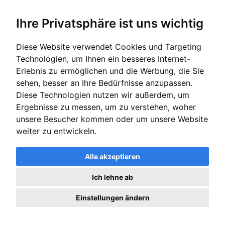
Kontrolle nach den §§ 305 ff. BGB. Eine zu weitreichende
Klausel kann unwirksam sein, wenn sie den Arbeitnehmer
Ihre Privatsphäre ist uns wichtig
unangemessen benachteiligt.
Diese Website verwendet Cookies und Targeting
Kann der Arbeitgeber mich ohne Versetzungsklausel
versetzen?
Technologien, um Ihnen ein besseres Internet-
Erlebnis zu ermöglichen und die Werbung, die Sie
Ohne Versetzungsklausel richtet sich das Direktionsrecht des
Arbeitgebers nach der im Arbeitsvertrag vereinbarten Tätigkeit.
sehen, besser an Ihre Bedürfnisse anzupassen.
Bei einer engen Tätigkeitsbeschreibung kann der Arbeitgeber
Diese Technologien nutzen wir außerdem, um
nur Aufgaben innerhalb des eng definierten Bereichs zuweisen.
Ergebnisse zu messen, um zu verstehen, woher
Eine Versetzung auf einen Arbeitsplatz mit wesentlich anderen
Aufgaben ist dann nur mit Zustimmung des Arbeitnehmers
unsere Besucher kommen oder um unsere Website
oder durch eine Änderungskündigung möglich. Bei einer weiten
weiter zu entwickeln.
Tätigkeitsbeschreibung hat der Arbeitgeber mehr Spielraum
und kann innerhalb des Rahmens verschiedene Aufgaben
zuweisen.
Alle akzeptieren
Ich lehne ab
Muss die Tätigkeitsbeschreibung im Arbeitsvertrag
stehen?
Einstellungen ändern
Ja, nach dem Nachweisgesetz ist der Arbeitgeber verpflichtet,
eine kurze Charakterisierung oder Beschreibung der vom
Arbeitnehmer zu leistenden Tätigkeit niederzulegen. Nach § 2