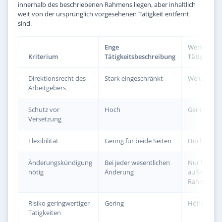
innerhalb des beschriebenen Rahmens liegen, aber inhaltlich
weit von der ursprünglich vorgesehenen Tätigkeit entfernt
sind.
Enge
Weite
Kriterium
Tätigkeitsbeschreibung
Tätigkeits
Direktionsrecht des
Stark eingeschränkt
Weit gefass
Arbeitgebers
Schutz vor
Hoch
Gering
Versetzung
Flexibilität
Gering für beide Seiten
Hoch für be
Änderungskündigung
Bei jeder wesentlichen
Nur bei Au
nötig
Änderung
außerhalb 
Rahmens
Risiko geringwertiger
Gering
Höher
Tätigkeiten